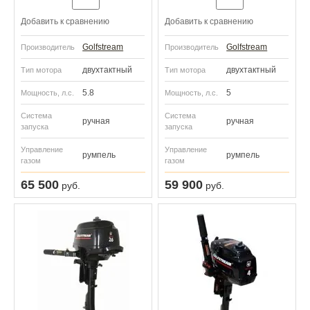
Добавить к сравнению
Добавить к сравнению
Golfstream
Golfstream
Производитель
Производитель
двухтактный
двухтактный
Тип мотора
Тип мотора
5.8
5
Мощность, л.с.
Мощность, л.с.
Система
Система
ручная
ручная
запуска
запуска
Управление
Управление
румпель
румпель
газом
газом
65 500
59 900
руб.
руб.