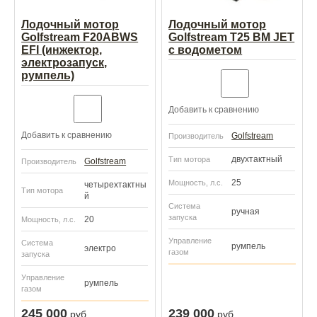
Лодочный мотор
Лодочный мотор
Golfstream F20ABWS
Golfstream T25 BM JET
EFI (инжектор,
с водометом
электрозапуск,
румпель)
Добавить к сравнению
Добавить к сравнению
Golfstream
Производитель
двухтактный
Тип мотора
Golfstream
Производитель
25
Мощность, л.с.
четырехтактны
Тип мотора
й
Система
ручная
запуска
20
Мощность, л.с.
Управление
Система
румпель
электро
газом
запуска
Управление
румпель
газом
245 000
239 000
руб.
руб.