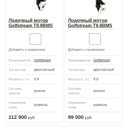
Лодочный мотор
Лодочный мотор
Golfstream T9.9BMS
Golfstream T9.8BMS
Добавить к сравнению
Добавить к сравнению
Golfstream
Golfstream
Производитель
Производитель
двухтактный
двухтактный
Тип мотора
Тип мотора
9.9
9.8
Мощность, л.с.
Мощность, л.с.
Система
Система
ручная
ручная
запуска
запуска
Управление
Управление
румпель
румпель
газом
газом
112 900
99 000
руб.
руб.