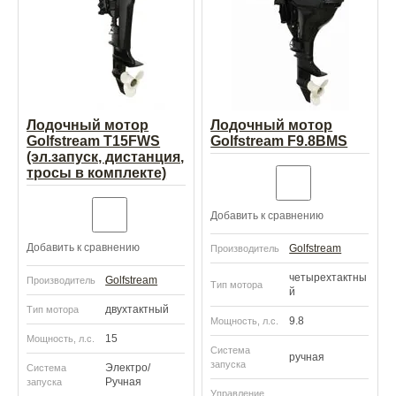
Лодочный мотор
Лодочный мотор
Golfstream T15FWS
Golfstream F9.8BMS
(эл.запуск, дистанция,
тросы в комплекте)
Добавить к сравнению
Добавить к сравнению
Golfstream
Производитель
четырехтактны
Golfstream
Производитель
Тип мотора
й
двухтактный
Тип мотора
9.8
Мощность, л.с.
15
Мощность, л.с.
Система
ручная
запуска
Электро/
Система
Ручная
запуска
Управление