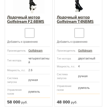
Лодочный мотор
Лодочный мотор
Golfstream F2.6BMS
Golfstream T4NBMS
Добавить к сравнению
Добавить к сравнению
Golfstream
Golfstream
Производитель
Производитель
четырехтактны
двухтактный
Тип мотора
Тип мотора
й
4
Мощность, л.с.
2.6
Мощность, л.с.
Система
ручная
Система
запуска
ручная
запуска
Управление
румпель
Управление
газом
румпель
газом
58 000
48 000
руб.
руб.