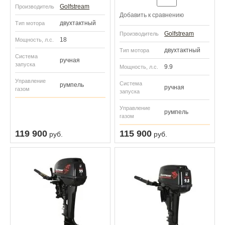
Golfstream
Производитель
Добавить к сравнению
двухтактный
Тип мотора
Golfstream
Производитель
18
Мощность, л.с.
двухтактный
Тип мотора
Система
ручная
запуска
9.9
Мощность, л.с.
Управление
Система
румпель
ручная
газом
запуска
Управление
румпель
газом
119 900
115 900
руб.
руб.