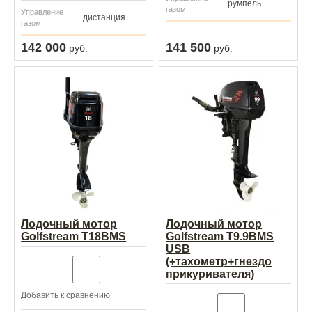
румпель
газом
Управление
дистанция
газом
142 000
141 500
руб.
руб.
Лодочный мотор
Лодочный мотор
Golfstream T18BMS
Golfstream T9.9BMS
USB
(+тахометр+гнездо
прикуривателя)
Добавить к сравнению