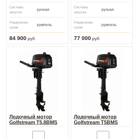
Система
Система
ручная
ручная
запуска
запуска
Управление
Управление
румпель
румпель
газом
газом
84 900
77 000
руб.
руб.
Лодочный мотор
Лодочный мотор
Golfstream T5.8BMS
Golfstream T5BMS