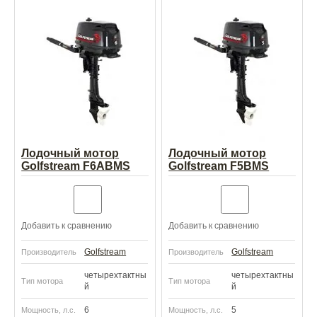
Лодочный мотор
Лодочный мотор
Golfstream F6ABMS
Golfstream F5BMS
Добавить к сравнению
Добавить к сравнению
Golfstream
Golfstream
Производитель
Производитель
четырехтактны
четырехтактны
Тип мотора
Тип мотора
й
й
6
5
Мощность, л.с.
Мощность, л.с.