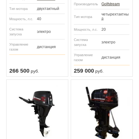
Golfstream
Производитель
двухтактный
Тип мотора
четырехтактны
Тип мотора
40
Мощность, л.с.
й
Система
20
Мощность, л.с.
электро
запуска
Система
электро
Управление
запуска
дистанция
газом
Управление
дистанция
газом
266 500
259 000
руб.
руб.