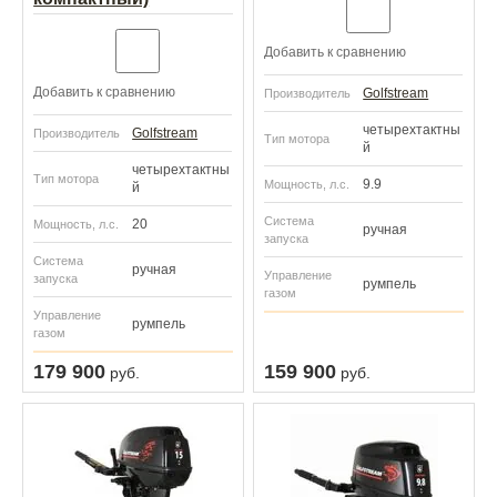
Добавить к сравнению
Добавить к сравнению
Golfstream
Производитель
четырехтактны
Golfstream
Производитель
Тип мотора
й
четырехтактны
Тип мотора
9.9
Мощность, л.с.
й
Система
20
Мощность, л.с.
ручная
запуска
Система
ручная
Управление
запуска
румпель
газом
Управление
румпель
газом
179 900
159 900
руб.
руб.