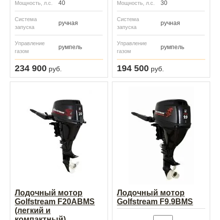
40
30
Мощность, л.с.
Мощность, л.с.
Система
Система
ручная
ручная
запуска
запуска
Управление
Управление
румпель
румпель
газом
газом
234 900
194 500
руб.
руб.
Лодочный мотор
Лодочный мотор
Golfstream F20ABMS
Golfstream F9.9BMS
(легкий и
компактный)