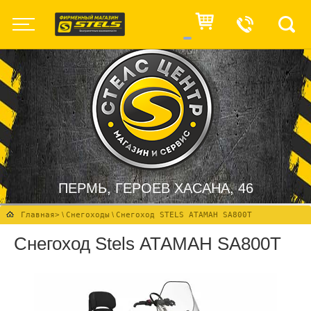
ПЕРМЬ, ГЕРОЕВ ХАСАНА, 46
Главная
>
\
Снегоходы
\
Снегоход STELS АТАМАН SA800T
Снегоход Stels АТАМАН SA800T