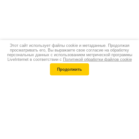
Этот сайт использует файлы cookie и метаданные. Продолжая
просматривать его, Вы выражаете свое согласие на обработку
персональных данных с использованием метрической программы
LiveInternet в соответствии с
Политикой обработки файлов cookie
Продолжить
Каталог
Квадроциклы
Лодочные моторы
Снегоходы
Надувные лодки
Мотоциклы
Аксессуары
Спортивные
Сервис
мотоциклы
Запчасти
Велосипеды