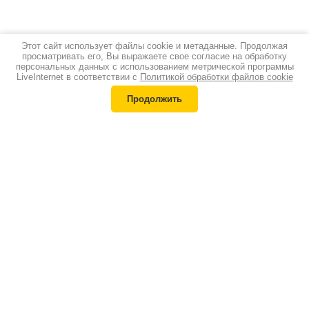
Этот сайт использует файлы cookie и метаданные. Продолжая
просматривать его, Вы выражаете свое согласие на обработку
персональных данных с использованием метрической программы
LiveInternet в соответствии с
Политикой обработки файлов cookie
Продолжить
Каталог
Квадроциклы
Лодочные моторы
Снегоходы
Надувные лодки
Мотоциклы
Аксессуары
Спортивные
Сервис
мотоциклы
Запчасти
Велосипеды
Контакты
г. Пермь, ул. Героев Хасана, 46