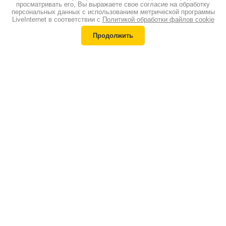
просматривать его, Вы выражаете свое согласие на обработку
персональных данных с использованием метрической программы
LiveInternet в соответствии с
Политикой обработки файлов cookie
Продолжить
Каталог
Квадроциклы
Лодочные моторы
Снегоходы
Надувные лодки
Мотоциклы
Аксессуары
Спортивные
Сервис
мотоциклы
Запчасти
Велосипеды
Контакты
г. Пермь, ул. Героев Хасана, 46
+7 (342) 207-555-9
Обратный звонок