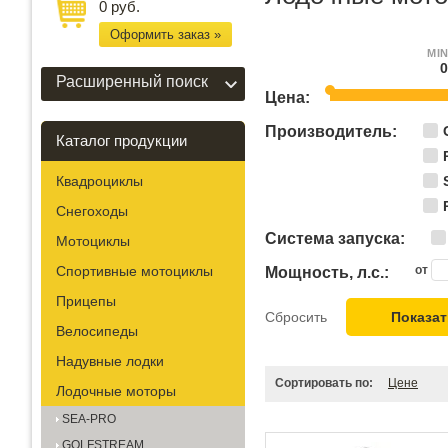
0 руб.
Оформить заказ »
MI
Расширенный поиск
Цена:
Производитель:
Каталог продукции
Квадроциклы
Снегоходы
Система запуска:
Мотоциклы
Спортивные мотоциклы
от
Мощность, л.с.:
Прицепы
Сбросить
Показат
Велосипеды
Надувные лодки
Сортировать по:
Цене
Лодочные моторы
SEA-PRO
GOLFSTREAM