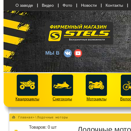
О заводе
Видео
Фото
Новости
Контакты
МЫ В
Квадроциклы
Снегоходы
Мотоциклы
Вело
Главная
>
\
Лодочные моторы
Товаров:
0
шт
Лодочные мот