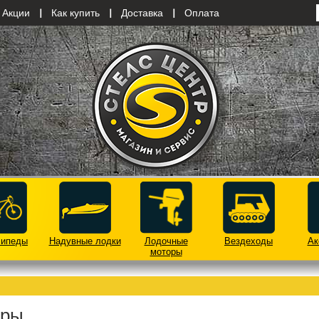
Акции
Как купить
Доставка
Оплата
сипеды
Надувные лодки
Лодочные
Вездеходы
Ак
моторы
оры