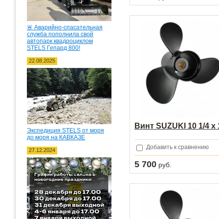
🚨 Аварийно-спасательная
служба пополнила свой
автопарк квадроциклом
STELS Гепард 800!
22.08.2025
Винт SUZUKI 10 1/4 х 
Экспедиция STELS от моря
до моря на КАВКАЗЕ
Добавить к сравнению
27.12.2024
5 700
руб.