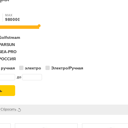
N
MAX
Golfstream
PARSUN
SEA-PRO
РОССИЯ
ручная
электро
Электро/Ручная
до
ь
Сбросить